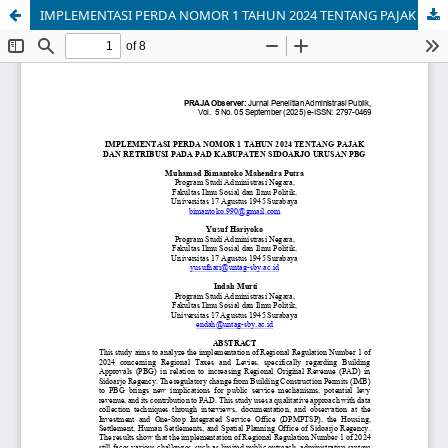
IMPLEMENTASI PERDA NOMOR 1 TAHUN 2024 TENTANG PAJAK DAN RETRIBUSI PADA PAD KABUPATEN SIDOARJO URUSAN PBG