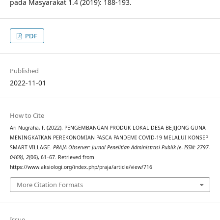
pada Masyarakat 1.4 (2019): 188-193.
PDF
Published
2022-11-01
How to Cite
Ari Nugraha, F. (2022). PENGEMBANGAN PRODUK LOKAL DESA BEJIJONG GUNA
MENINGKATKAN PEREKONOMIAN PASCA PANDEMI COVID-19 MELALUI KONSEP
SMART VILLAGE.
PRAJA Observer: Jurnal Penelitian Administrasi Publik (e- ISSN: 2797-
0469)
,
2
(06), 61–67. Retrieved from
https://www.aksiologi.org/index.php/praja/article/view/716
More Citation Formats
Issue